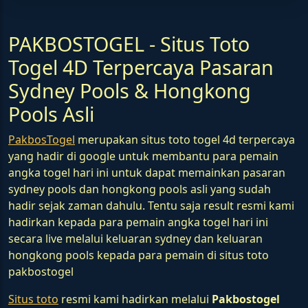
PAKBOSTOGEL - Situs Toto
Togel 4D Terpercaya Pasaran
Sydney Pools & Hongkong
Pools Asli
PakbosTogel
merupakan situs toto togel 4d terpercaya
yang hadir di google untuk membantu para pemain
angka togel hari ini untuk dapat memainkan pasaran
sydney pools dan hongkong pools asli yang sudah
hadir sejak zaman dahulu. Tentu saja result resmi kami
hadirkan kepada para pemain angka togel hari ini
secara live melalui keluaran sydney dan keluaran
hongkong pools kepada para pemain di situs toto
pakbostogel
Situs toto
resmi kami hadirkan melalui
Pakbostogel