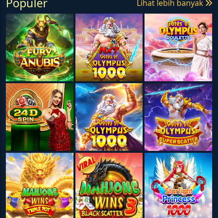
Populer
Lihat lebih banyak