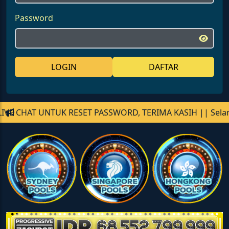
Password
LOGIN
DAFTAR
UK RESET PASSWORD, TERIMA KASIH || Selamat datang di PA