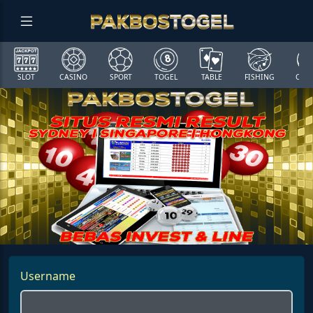
SLOT
CASINO
SPORT
TOGEL
TABLE
FISHING
COCK
Username