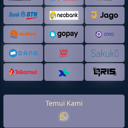
Temui Kami