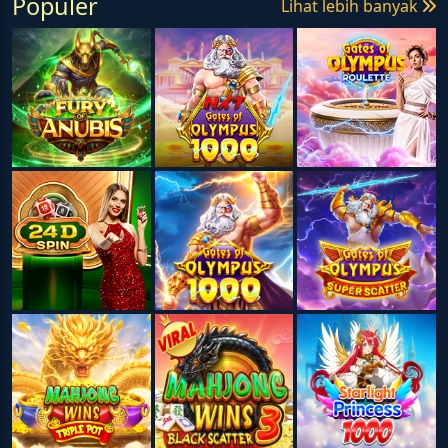
Populer
Lihat lebih banyak