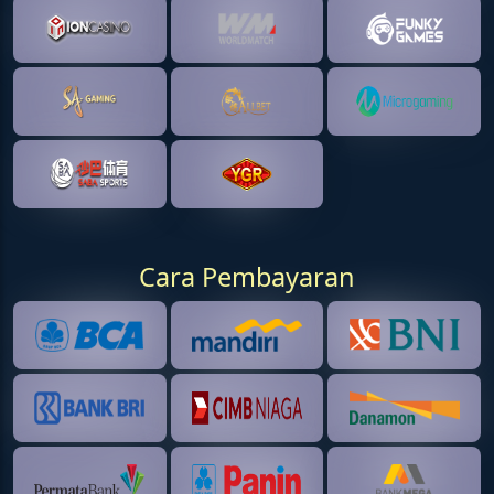
Cara Pembayaran