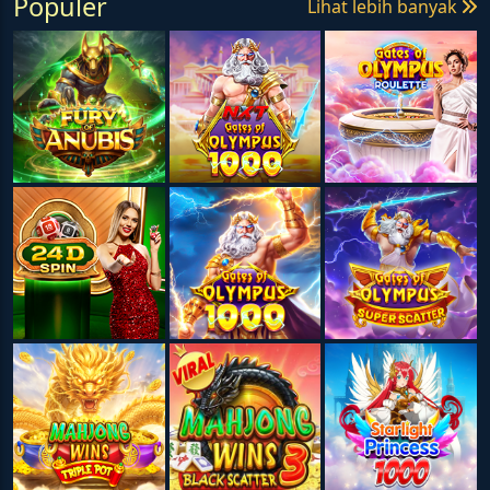
Populer
Lihat lebih banyak