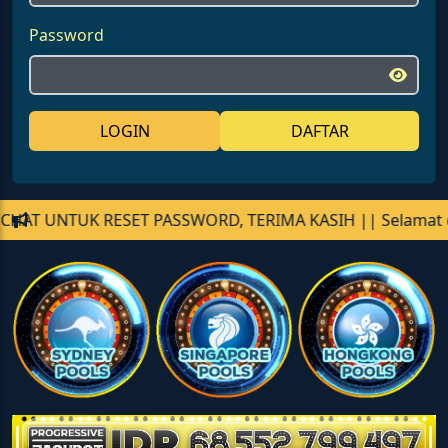
Password
LOGIN
DAFTAR
RESET PASSWORD, TERIMA KASIH || Selamat datang di PAKBO