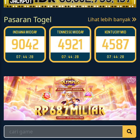
Pasaran Togel
Lihat lebih banyak
TENNESSE MIDDAY
KENTUCKY MID
TEXAS MIDDAY
4921
4587
0218
07 : 44 : 27
07 : 44 : 27
07 : 54 : 27