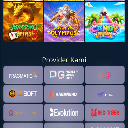
Provider Kami