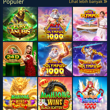
Populer
Lihat lebih banyak