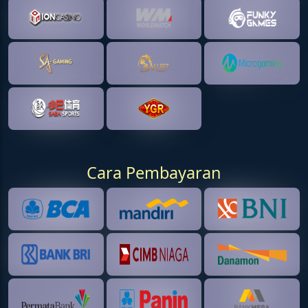
Cara Pembayaran