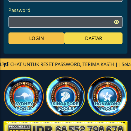
Password
LOGIN
DAFTAR
UK RESET PASSWORD, TERIMA KASIH || Selamat datang di PA