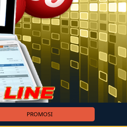
PROMOSI