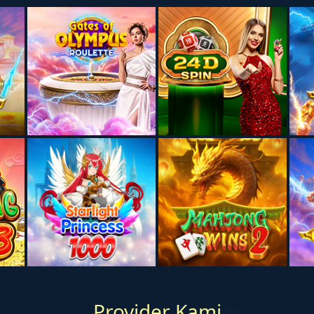
Provider Kami