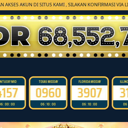
 SILAKAN KONFIRMASI VIA LIVE CHAT UNTUK RESET PASSWORD,
EXAS MIDDAY
FLORIDA MIDDAY
ILLINOIS MIDDAY
MISSO
0960
3907
3138
4
06 : 09 : 57
06 : 09 : 57
06 : 19 : 57
06 