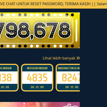
 TERIMA KASIH || Selamat datang di PAKBOSTOGEL, Situs 
Lihat lebih banyak
URI MIDDAY
WASHINGTON DC MIDDAY
DELAWARE DAY
VIRGIN
835
8247
9720
06
: 24 : 57
06 : 34 : 57
06 : 34 : 57
06 : 3