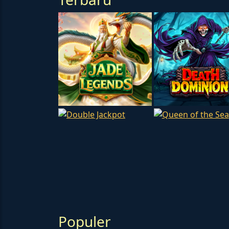
Populer