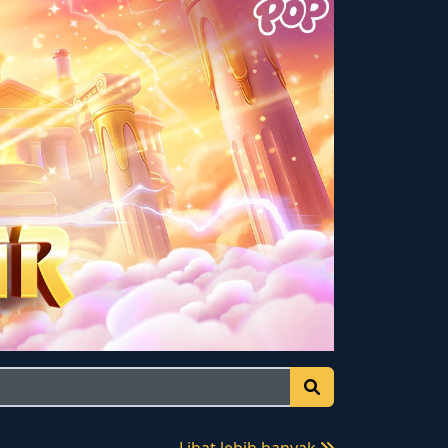
Lihat lebih banyak